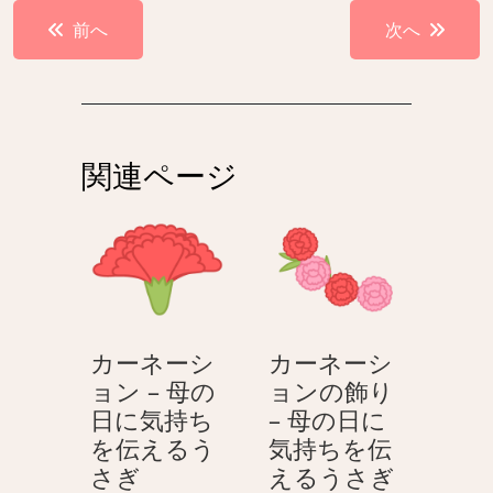
投
前へ
次へ
稿
ナ
ビ
ゲ
関連ページ
ー
シ
ョ
ン
カーネーシ
カーネーシ
ョン – 母の
ョンの飾り
日に気持ち
– 母の日に
を伝えるう
気持ちを伝
カ
カ
さぎ
えるうさぎ