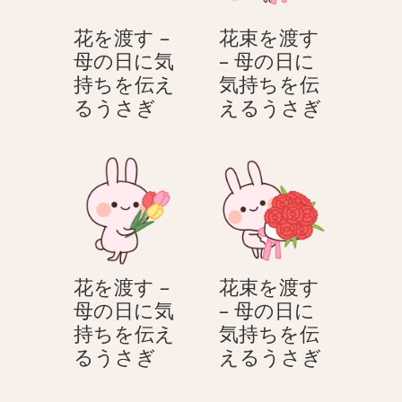
る
を
の
の
う
伝
花を渡す –
花束を渡す
飾
飾
さ
え
母の日に気
– 母の日に
り
り
ぎ
る
持ちを伝え
気持ちを伝
–
–
う
花
花
るうさぎ
えるうさぎ
母
母
さ
を
束
の
の
ぎ
渡
を
日
日
す
渡
に
に
–
す
気
気
母
–
持
持
の
母
ち
ち
日
の
を
を
花を渡す –
花束を渡す
に
日
伝
伝
母の日に気
– 母の日に
気
に
え
え
持ちを伝え
気持ちを伝
持
気
る
る
花
花
るうさぎ
えるうさぎ
ち
持
う
う
を
束
を
ち
さ
さ
渡
を