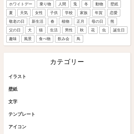
ホワイトデー
乗り物
人間
兎
冬
動物
壁紙
夏
天気
女性
子供
学校
家族
年賀
恋愛
敬老の日
新生活
春
植物
正月
母の日
熊
父の日
犬
猫
生活
男性
秋
花
虫
誕生日
趣味
風景
食べ物
飲み会
鳥
カテゴリー
イラスト
壁紙
文字
テンプレート
アイコン