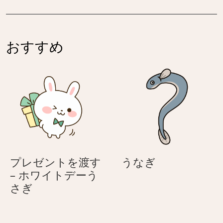
伝
を
ぎ
ぎ
す
渡
え
伝
–
す
る
え
母
–
う
る
おすすめ
の
母
さ
う
日
の
ぎ
さ
に
日
ぎ
気
に
持
気
ち
持
を
ち
伝
を
え
伝
う
プレゼントを渡す
うなぎ
る
え
な
– ホワイトデーう
う
る
プ
ぎ
さぎ
さ
う
レ
ぎ
さ
ゼ
ぎ