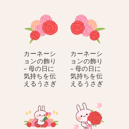
ー
ー
ネ
ネ
ー
ー
シ
シ
ョ
ョ
ン
ン
–
の
カーネーシ
カーネーシ
母
飾
ョンの飾り
ョンの飾り
の
り
– 母の日に
– 母の日に
日
–
気持ちを伝
気持ちを伝
に
母
カ
カ
えるうさぎ
えるうさぎ
気
の
ー
ー
持
日
ネ
ネ
ち
に
ー
ー
を
気
シ
シ
伝
持
ョ
ョ
え
ち
ン
ン