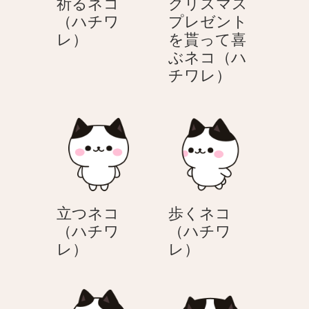
祈るネコ
クリスマス
（ハチワ
プレゼント
祈
レ）
を貰って喜
る
ぶネコ（ハ
ネ
ク
チワレ）
コ
リ
（ハ
ス
チ
マ
ワ
ス
レ）
プ
レ
ゼ
立つネコ
歩くネコ
ン
（ハチワ
（ハチワ
ト
立
歩
レ）
レ）
を
つ
く
貰
ネ
ネ
っ
コ
コ
て