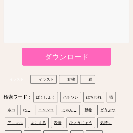
ダウンロード
イラスト
イラスト
動物
猫
検索ワード：
ばくしょう
ハチワレ
はちわれ
猫
ネコ
ねこ
ニャンコ
にゃんこ
動物
どうぶつ
アニマル
あにまる
表情
ひょうじょう
気持ち