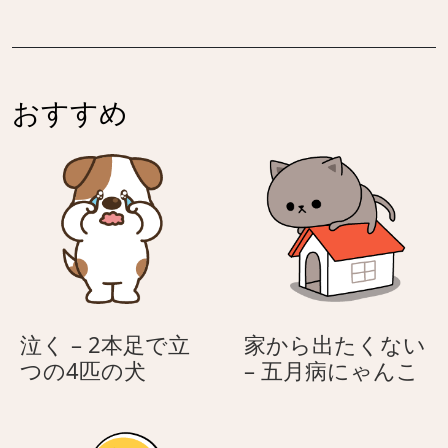
礼
を
す
上
る
げ
ネ
る
おすすめ
コ
ネ
（ハ
コ
チ
（ハ
ワ
チ
レ）
ワ
レ）
泣く – 2本足で立
家から出たくない
泣
家
つの4匹の犬
– 五月病にゃんこ
く
か
–
ら
2
出