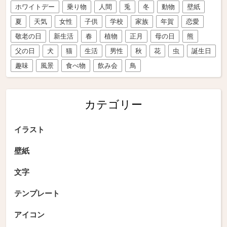
ホワイトデー
乗り物
人間
兎
冬
動物
壁紙
夏
天気
女性
子供
学校
家族
年賀
恋愛
敬老の日
新生活
春
植物
正月
母の日
熊
父の日
犬
猫
生活
男性
秋
花
虫
誕生日
趣味
風景
食べ物
飲み会
鳥
カテゴリー
イラスト
壁紙
文字
テンプレート
アイコン