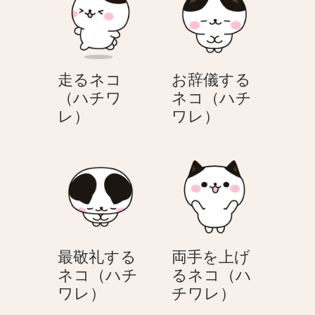
（ハ
（ハ
喜
チ
チ
ぶ
ワ
ワ
ネ
レ）
レ）
コ
走るネコ
お辞儀する
（ハ
（ハチワ
ネコ（ハチ
チ
走
お
レ）
ワレ）
ワ
る
辞
レ）
ネ
儀
コ
す
（ハ
る
チ
ネ
ワ
コ
レ）
（ハ
最敬礼する
両手を上げ
チ
ネコ（ハチ
るネコ（ハ
ワ
最
両
ワレ）
チワレ）
レ）
敬
手