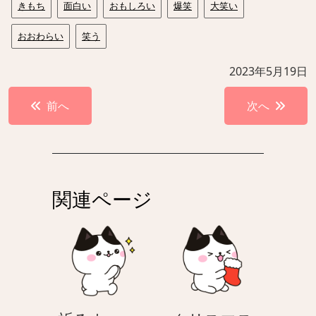
きもち
面白い
おもしろい
爆笑
大笑い
おおわらい
笑う
2023年5月19日
投
前へ
次へ
稿
ナ
ビ
ゲ
関連ページ
ー
シ
ョ
ン