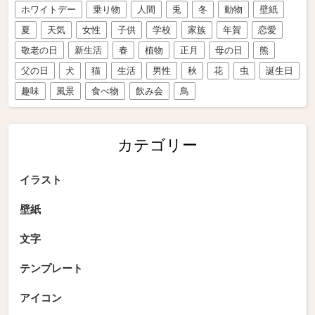
ホワイトデー
乗り物
人間
兎
冬
動物
壁紙
夏
天気
女性
子供
学校
家族
年賀
恋愛
敬老の日
新生活
春
植物
正月
母の日
熊
父の日
犬
猫
生活
男性
秋
花
虫
誕生日
趣味
風景
食べ物
飲み会
鳥
カテゴリー
イラスト
壁紙
文字
テンプレート
アイコン