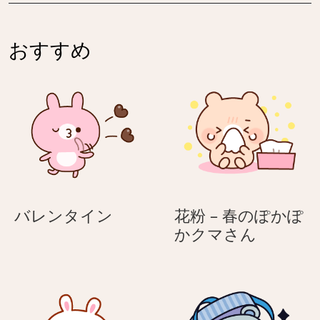
上
げ
げ
る
る
ネ
おすすめ
ネ
コ
コ
（ハ
（ハ
チ
チ
ワ
ワ
レ）
レ）
バ
バレンタイン
花粉 – 春のぽかぽ
レ
花
かクマさん
ン
粉
タ
–
イ
春
ン
の