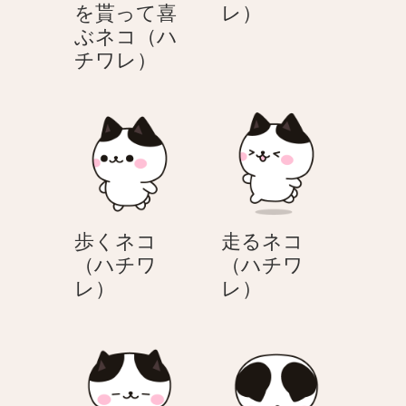
立
を貰って喜
レ）
つ
ぶネコ（ハ
ク
ネ
チワレ）
リ
コ
ス
（ハ
マ
チ
ス
ワ
プ
レ）
レ
ゼ
歩くネコ
走るネコ
ン
（ハチワ
（ハチワ
ト
歩
走
レ）
レ）
を
く
る
貰
ネ
ネ
っ
コ
コ
て
（ハ
（ハ
喜
チ
チ