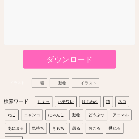
ダウンロード
イラスト
猫
動物
イラスト
検索ワード：
ちぇっ
ハチワレ
はちわれ
猫
ネコ
ねこ
ニャンコ
にゃんこ
動物
どうぶつ
アニマル
あにまる
気持ち
きもち
怒る
おこる
拗ねる