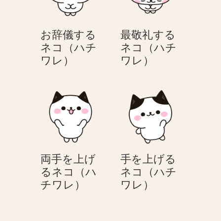
ぶ
ワ
ワ
ネ
レ）
レ）
コ
お辞儀する
最敬礼する
（ハ
ネコ（ハチ
ネコ（ハチ
チ
お
最
ワレ）
ワレ）
ワ
辞
敬
レ）
儀
礼
す
す
る
る
ネ
ネ
コ
コ
（ハ
（ハ
両手を上げ
手を上げる
チ
チ
るネコ（ハ
ネコ（ハチ
ワ
ワ
両
手
チワレ）
ワレ）
レ）
レ）
手
を
を
上