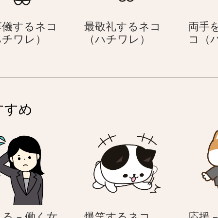
ン
ト
辞儀するネコ
最敬礼するネコ
両手
を
お
最
ハチワレ）
（ハチワレ）
コ（
貰
辞
敬
っ
儀
礼
て
す
す
喜
る
る
ぶ
ネ
ネ
ネ
すすめ
コ
コ
コ
（ハ
（ハ
（ハ
チ
チ
チ
ワ
ワ
ワ
レ）
レ）
レ）
る – 働く女
爆笑するネコ
応援 