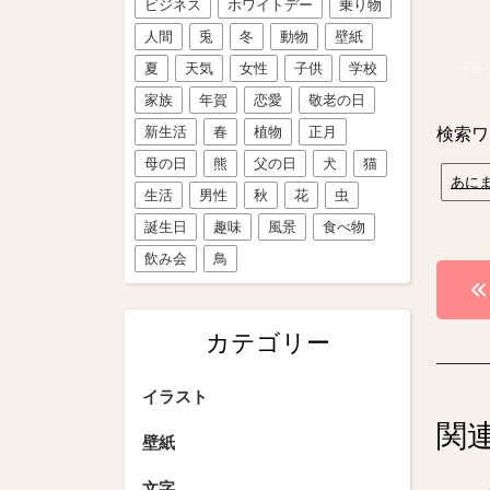
ビジネス
ホワイトデー
乗り物
人間
兎
冬
動物
壁紙
夏
天気
女性
子供
学校
イラ
家族
年賀
恋愛
敬老の日
新生活
春
植物
正月
検索ワ
母の日
熊
父の日
犬
猫
あに
生活
男性
秋
花
虫
誕生日
趣味
風景
食べ物
飲み会
鳥
投
稿
カテゴリー
ナ
ビ
イラスト
関
ゲ
壁紙
ー
文字