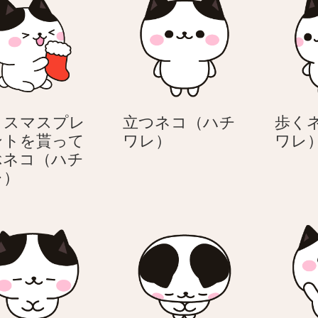
リスマスプレ
立つネコ（ハチ
歩く
立
ントを貰って
ワレ）
ワレ
つ
ぶネコ（ハチ
ク
ネ
レ）
リ
コ
ス
（ハ
マ
チ
ス
ワ
プ
レ）
レ
ゼ