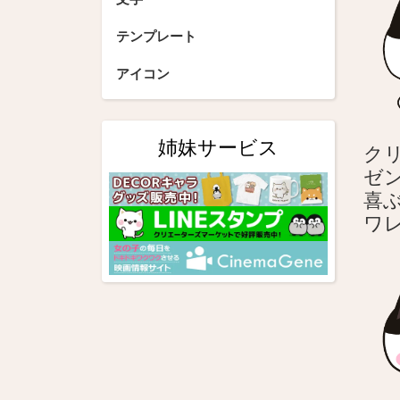
シ
テンプレート
ョ
アイコン
ン
姉妹サービス
ク
ゼ
喜
ワ