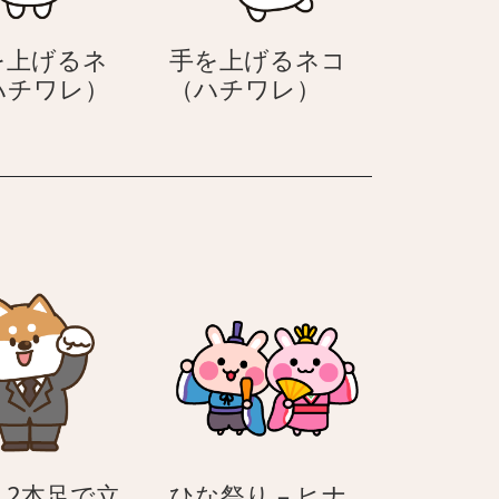
を上げるネ
手を上げるネコ
両
手
ハチワレ）
（ハチワレ）
手
を
を
上
上
げ
げ
る
る
ネ
ネ
コ
コ
（ハ
（ハ
チ
チ
ワ
ワ
レ）
レ）
– 2本足で立
ひな祭り – ヒナ