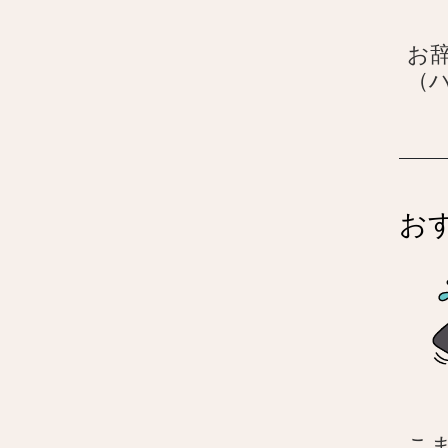
お
（
お
こま