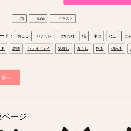
スト
猫
動物
イラスト
ード：
おこる
ハチワレ
はちわれ
猫
ネコ
ねこ
ニ
まる
表情
ひょうじょう
気持ち
きもち
怒る
切れる
前へ
連ページ