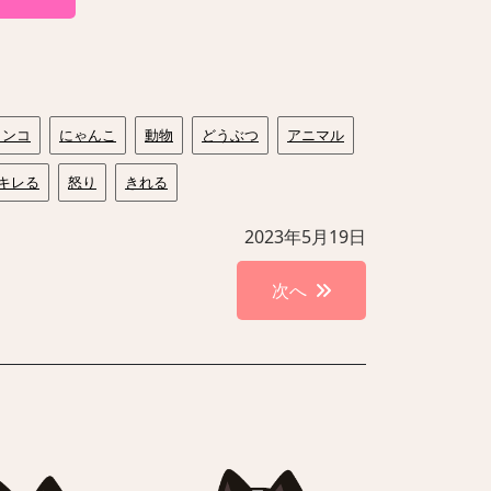
ャンコ
にゃんこ
動物
どうぶつ
アニマル
キレる
怒り
きれる
2023年5月19日
次へ