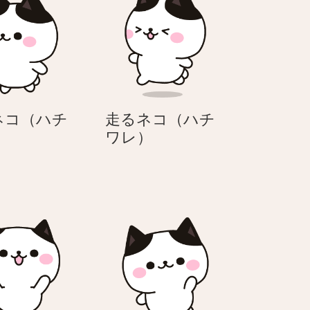
ネコ（ハチ
走るネコ（ハチ
歩
走
）
ワレ）
く
る
ネ
ネ
コ
コ
（ハ
（ハ
チ
チ
ワ
ワ
レ）
レ）