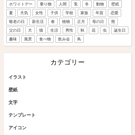
ホワイトデー
乗り物
人間
兎
冬
動物
壁紙
夏
天気
女性
子供
学校
家族
年賀
恋愛
敬老の日
新生活
春
植物
正月
母の日
熊
父の日
犬
猫
生活
男性
秋
花
虫
誕生日
趣味
風景
食べ物
飲み会
鳥
カテゴリー
イラスト
壁紙
文字
テンプレート
アイコン