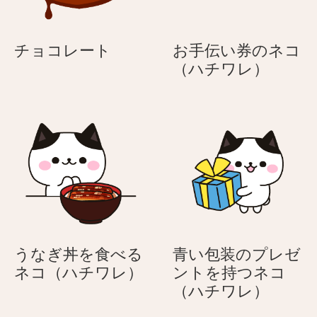
チ
チョコレート
お手伝い券のネコ
ョ
お
（ハチワレ）
コ
手
レ
伝
ー
い
ト
券
の
ネ
コ
（ハ
チ
ワ
うなぎ丼を食べる
青い包装のプレゼ
レ）
う
ネコ（ハチワレ）
ントを持つネコ
な
青
（ハチワレ）
ぎ
い