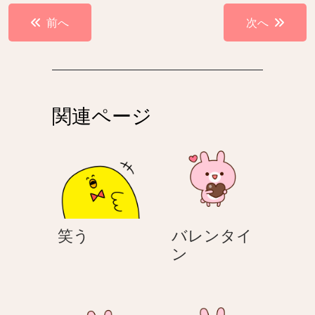
投
前へ
次へ
稿
ナ
ビ
ゲ
関連ページ
ー
シ
ョ
ン
笑
笑う
バレンタイ
う
バ
ン
レ
ン
タ