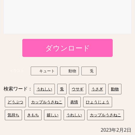
ダウンロード
イラスト
キュート
動物
兎
検索ワード：
うれしい
兎
ウサギ
うさぎ
動物
どうぶつ
カップルうさねこ
表情
ひょうじょう
気持ち
きもち
嬉しい
うれしい
カップルうさねこ
2023年2月2日