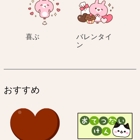
く
り
喜
喜ぶ
バレンタイ
ぶ
バ
ン
レ
ン
タ
イ
ン
おすすめ