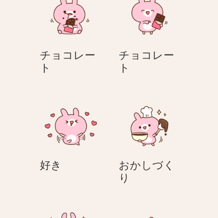
イ
ン
チョコレー
チョコレー
チ
チ
ト
ト
ョ
ョ
コ
コ
レ
レ
ー
ー
ト
ト
好
好き
おかしづく
き
お
り
か
し
づ