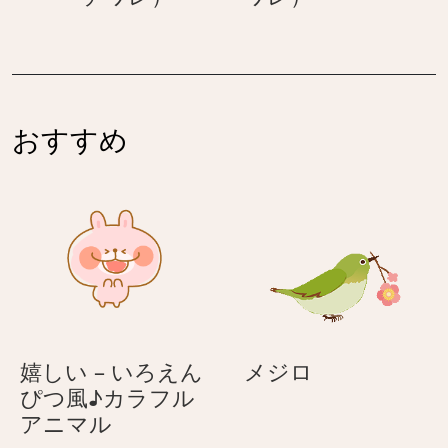
レ）
レ）
手
を
を
上
上
げ
げ
る
る
ネ
おすすめ
ネ
コ
コ
（ハ
（ハ
チ
チ
ワ
ワ
レ）
レ）
メ
嬉しい – いろえん
メジロ
ジ
ぴつ風♪カラフル
嬉
ロ
アニマル
し