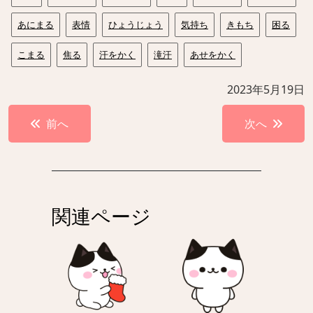
あにまる
表情
ひょうじょう
気持ち
きもち
困る
こまる
焦る
汗をかく
滝汗
あせをかく
2023年5月19日
投
前へ
次へ
稿
ナ
ビ
ゲ
関連ページ
ー
シ
ョ
ン