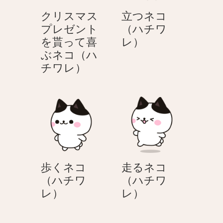
クリスマス
立つネコ
プレゼント
（ハチワ
立
を貰って喜
レ）
つ
ぶネコ（ハ
ク
ネ
チワレ）
リ
コ
ス
（ハ
マ
チ
ス
ワ
プ
レ）
レ
ゼ
歩くネコ
走るネコ
ン
（ハチワ
（ハチワ
ト
歩
走
レ）
レ）
を
く
る
貰
ネ
ネ
っ