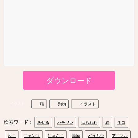
ダウンロード
イラスト
猫
動物
イラスト
検索ワード：
あせる
ハチワレ
はちわれ
猫
ネコ
ねこ
ニャンコ
にゃんこ
動物
どうぶつ
アニマル