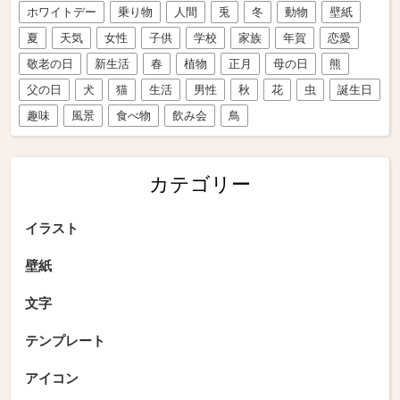
ホワイトデー
乗り物
人間
兎
冬
動物
壁紙
夏
天気
女性
子供
学校
家族
年賀
恋愛
敬老の日
新生活
春
植物
正月
母の日
熊
父の日
犬
猫
生活
男性
秋
花
虫
誕生日
趣味
風景
食べ物
飲み会
鳥
カテゴリー
イラスト
壁紙
文字
テンプレート
アイコン