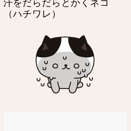
汗をだらだらとかくネコ
（ハチワレ）