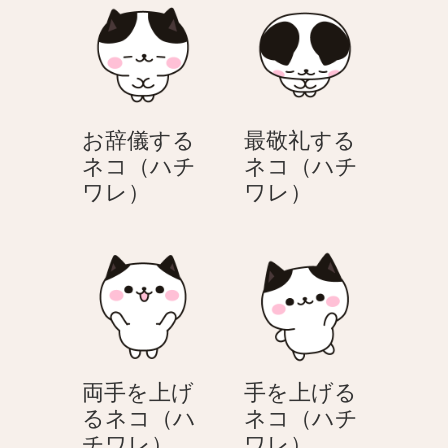
コ
コ
て
（ハ
（ハ
喜
チ
チ
ぶ
ワ
ワ
ネ
レ）
レ）
コ
お辞儀する
最敬礼する
（ハ
ネコ（ハチ
ネコ（ハチ
チ
お
最
ワレ）
ワレ）
ワ
辞
敬
レ）
儀
礼
す
す
る
る
ネ
ネ
コ
コ
（ハ
（ハ
両手を上げ
手を上げる
チ
チ
るネコ（ハ
ネコ（ハチ
ワ
ワ
両
手
チワレ）
ワレ）