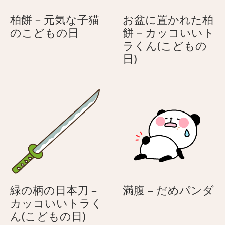
ネ
り
柏餅 – 元気な子猫
お盆に置かれた柏
コ
の
柏
のこどもの日
餅 – カッコいいト
（ハ
ネ
餅
ラくん(こどもの
チ
コ
–
お
日)
ワ
（ハ
元
盆
レ）
チ
気
に
ワ
な
置
レ）
子
か
猫
れ
の
た
こ
柏
ど
餅
も
–
の
カ
満
緑の柄の日本刀 –
満腹 – だめパンダ
日
ッ
腹
カッコいいトラく
コ
緑
–
ん(こどもの日)