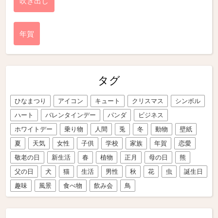
吹き出し
年賀
タグ
ひなまつり
アイコン
キュート
クリスマス
シンボル
ハート
バレンタインデー
パンダ
ビジネス
ホワイトデー
乗り物
人間
兎
冬
動物
壁紙
夏
天気
女性
子供
学校
家族
年賀
恋愛
敬老の日
新生活
春
植物
正月
母の日
熊
父の日
犬
猫
生活
男性
秋
花
虫
誕生日
趣味
風景
食べ物
飲み会
鳥