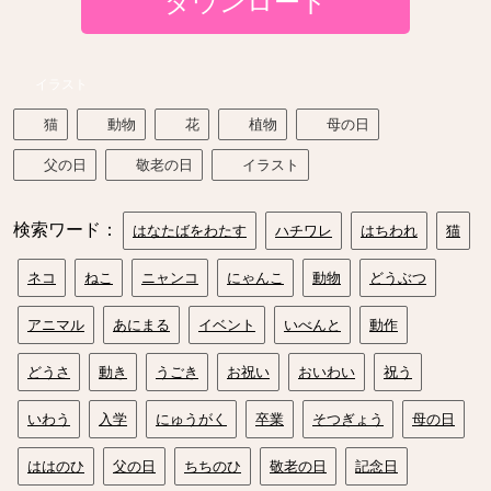
ダウンロード
イラスト
猫
動物
花
植物
母の日
父の日
敬老の日
イラスト
検索ワード：
はなたばをわたす
ハチワレ
はちわれ
猫
ネコ
ねこ
ニャンコ
にゃんこ
動物
どうぶつ
アニマル
あにまる
イベント
いべんと
動作
どうさ
動き
うごき
お祝い
おいわい
祝う
いわう
入学
にゅうがく
卒業
そつぎょう
母の日
ははのひ
父の日
ちちのひ
敬老の日
記念日