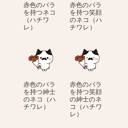
赤色のバラ
赤色のバラ
を持つネコ
を持つ笑顔
（ハチワ
のネコ（ハ
赤
赤
レ）
チワレ）
色
色
の
の
バ
バ
ラ
ラ
を
を
持
持
つ
つ
赤色のバラ
赤色のバラ
ネ
笑
を持つ紳士
を持つ笑顔
コ
顔
のネコ（ハ
の紳士のネ
（ハ
の
赤
チワレ）
コ（ハチワ
チ
ネ
色
赤
レ）
ワ
コ
の
色
レ）
（ハ