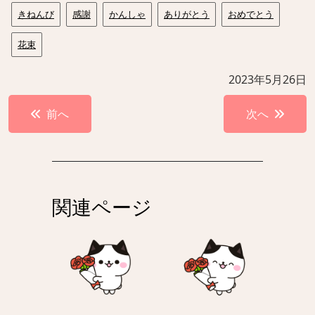
きねんび
感謝
かんしゃ
ありがとう
おめでとう
花束
2023年5月26日
投
前へ
次へ
稿
ナ
ビ
ゲ
関連ページ
ー
シ
ョ
ン