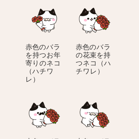
バ
の
チ
ラ
バ
ワ
を
ラ
レ）
持
を
つ
持
紳
つ
赤色のバラ
赤色のバラ
士
笑
を持つお年
の花束を持
の
顔
寄りのネコ
つネコ（ハ
ネ
の
赤
（ハチワ
チワレ）
コ
紳
赤
色
レ）
（ハ
士
色
の
チ
の
の
バ
ワ
ネ
バ
ラ
レ）
コ
ラ
の
（ハ
を
花
チ
持
束
ワ
つ
を
レ）