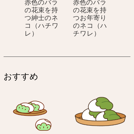
赤色のバラ
赤色のバラ
お
持
の花束を持
の花束を持
年
つ
つ紳士のネ
つお年寄り
寄
ネ
コ（ハチワ
のネコ（ハ
り
コ
赤
赤
レ）
チワレ）
の
（ハ
色
色
ネ
チ
の
の
コ
ワ
バ
バ
（ハ
レ）
ラ
ラ
チ
の
の
ワ
おすすめ
花
花
レ）
束
束
を
を
持
持
つ
つ
紳
お
士
年
の
寄