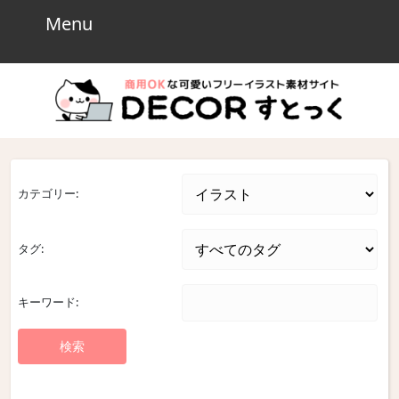
Skip
Menu
Menu
to
content
Skip
to
content
カテゴリー:
タグ:
キーワード: