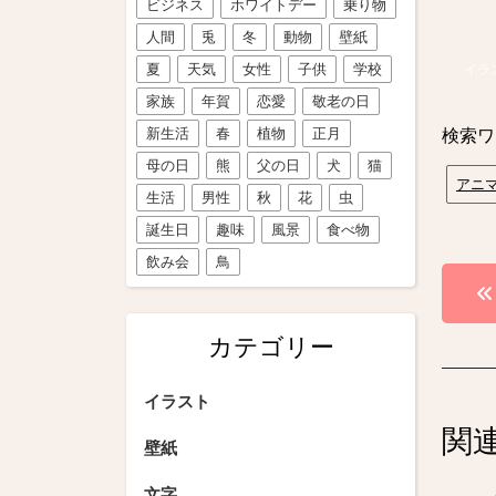
ビジネス
ホワイトデー
乗り物
人間
兎
冬
動物
壁紙
夏
天気
女性
子供
学校
イラ
家族
年賀
恋愛
敬老の日
新生活
春
植物
正月
検索ワ
母の日
熊
父の日
犬
猫
アニ
生活
男性
秋
花
虫
誕生日
趣味
風景
食べ物
飲み会
鳥
投
稿
カテゴリー
ナ
ビ
イラスト
関
ゲ
壁紙
ー
文字