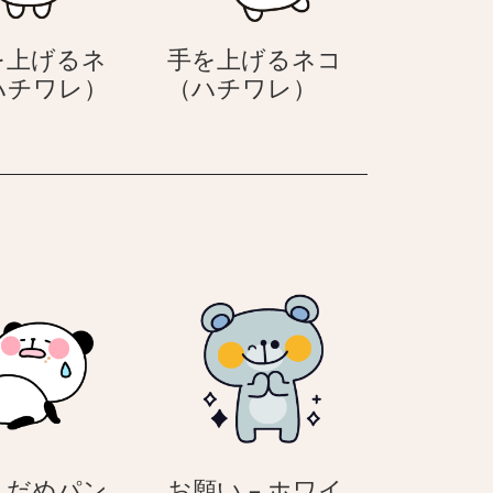
を上げるネ
手を上げるネコ
両
手
ハチワレ）
（ハチワレ）
手
を
を
上
上
げ
げ
る
る
ネ
ネ
コ
コ
（ハ
（ハ
チ
チ
ワ
ワ
レ）
レ）
– だめパン
お願い – ホワイ