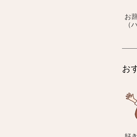
お
（
お
好き