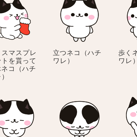
リスマスプレ
立つネコ（ハチ
歩く
立
ントを貰って
ワレ）
ワレ
つ
ぶネコ（ハチ
ク
ネ
レ）
リ
コ
ス
（ハ
マ
チ
ス
ワ
プ
レ）
レ
ゼ