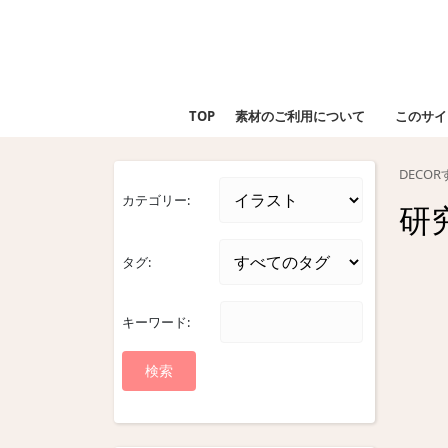
Skip
to
content
Skip
to
TOP
素材のご利用について
このサイ
content
DECO
カテゴリー:
研
タグ:
キーワード: