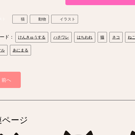
スト
猫
動物
イラスト
ード：
けんきゅうする
ハチワレ
はちわれ
猫
ネコ
ね
マル
あにまる
前へ
連ページ