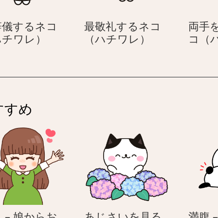
ン
ト
辞儀するネコ
最敬礼するネコ
両手
を
お
最
ハチワレ）
（ハチワレ）
コ（
貰
辞
敬
っ
儀
礼
て
す
す
喜
る
る
ぶ
ネ
ネ
ネ
すすめ
コ
コ
コ
（ハ
（ハ
（ハ
チ
チ
チ
ワ
ワ
ワ
レ）
レ）
レ）
 – 娘からお
あじさいを見る
満腹 