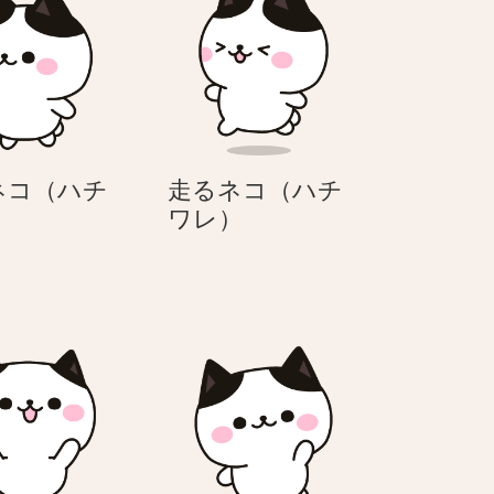
ネコ（ハチ
走るネコ（ハチ
歩
走
）
ワレ）
く
る
ネ
ネ
コ
コ
（ハ
（ハ
チ
チ
ワ
ワ
レ）
レ）