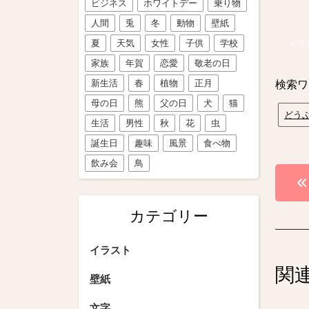
ビジネス
ホワイトデー
乗り物
人間
兎
冬
動物
壁紙
夏
天気
女性
子供
学校
イラ
家族
年賀
恋愛
敬老の日
新生活
春
植物
正月
検索ワ
母の日
熊
父の日
犬
猫
どう
生活
男性
秋
花
虫
誕生日
趣味
風景
食べ物
飲み会
鳥
投
稿
カテゴリー
ナ
ビ
イラスト
関
ゲ
壁紙
ー
文字