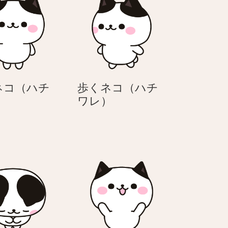
ネコ（ハチ
歩くネコ（ハチ
立
歩
）
ワレ）
つ
く
ネ
ネ
コ
コ
（ハ
（ハ
チ
チ
ワ
ワ
レ）
レ）