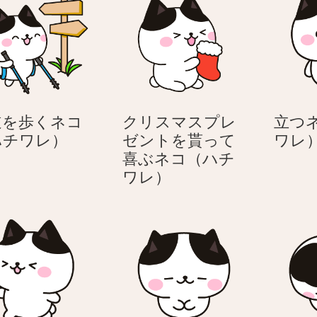
道を歩くネコ
クリスマスプレ
立つ
山
ハチワレ）
ゼントを貰って
ワレ
道
喜ぶネコ（ハチ
を
ク
ワレ）
歩
リ
く
ス
ネ
マ
コ
ス
（ハ
プ
チ
レ
ワ
ゼ