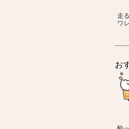
走
ワ
お
酔っ