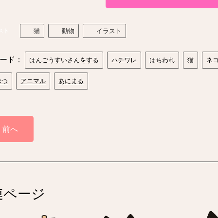
スト
猫
動物
イラスト
ード：
はんごうすいさんをする
ハチワレ
はちわれ
猫
ネ
ぶつ
アニマル
あにまる
前へ
連ページ