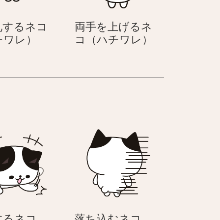
礼するネコ
両手を上げるネ
最
両
チワレ）
コ（ハチワレ）
敬
手
礼
を
す
上
る
げ
ネ
る
コ
ネ
（ハ
コ
チ
（ハ
ワ
チ
レ）
ワ
レ）
するネコ
落ち込むネコ