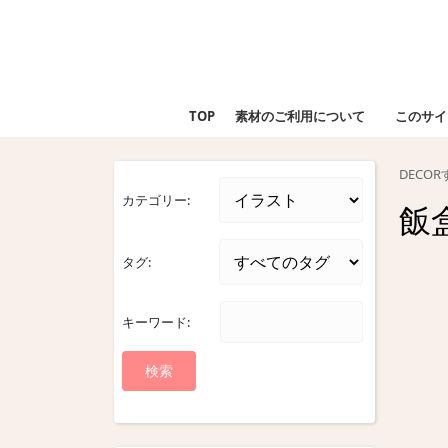
Skip
to
content
Skip
to
TOP
素材のご利用について
このサイ
content
DECO
カテゴリー:
飯
タグ:
キーワード: