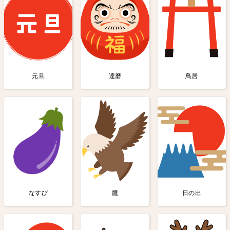
元旦
達磨
鳥居
なすび
鷹
日の出