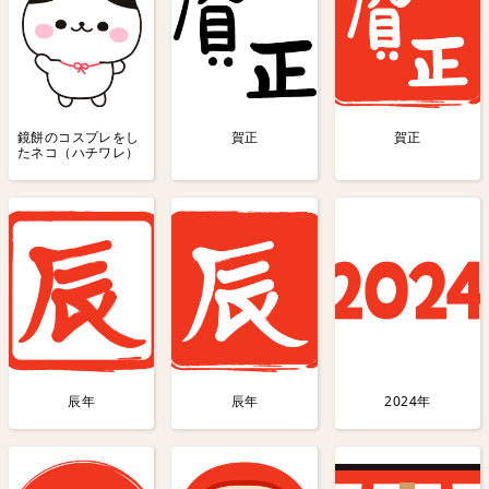
鏡餅のコスプレをし
賀正
賀正
たネコ（ハチワレ）
辰年
辰年
2024年