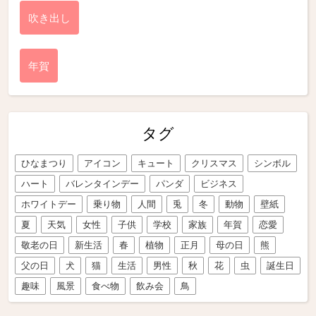
吹き出し
年賀
タグ
ひなまつり
アイコン
キュート
クリスマス
シンボル
ハート
バレンタインデー
パンダ
ビジネス
ホワイトデー
乗り物
人間
兎
冬
動物
壁紙
夏
天気
女性
子供
学校
家族
年賀
恋愛
敬老の日
新生活
春
植物
正月
母の日
熊
父の日
犬
猫
生活
男性
秋
花
虫
誕生日
趣味
風景
食べ物
飲み会
鳥