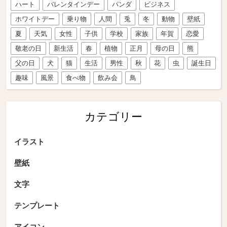
ハート
バレンタインデー
パンダ
ビジネス
ホワイトデー
乗り物
人間
兎
冬
動物
壁紙
夏
天気
女性
子供
学校
家族
年賀
恋愛
敬老の日
新生活
春
植物
正月
母の日
熊
父の日
犬
猫
生活
男性
秋
花
虫
誕生日
趣味
風景
食べ物
飲み会
鳥
カテゴリー
イラスト
壁紙
文字
テンプレート
アイコン