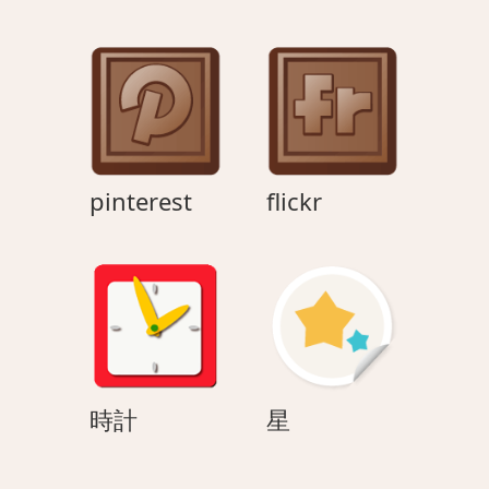
カ
オ
ト
ー
ク
pinterest
flickr
pinterest
flickr
時
星
時計
星
計