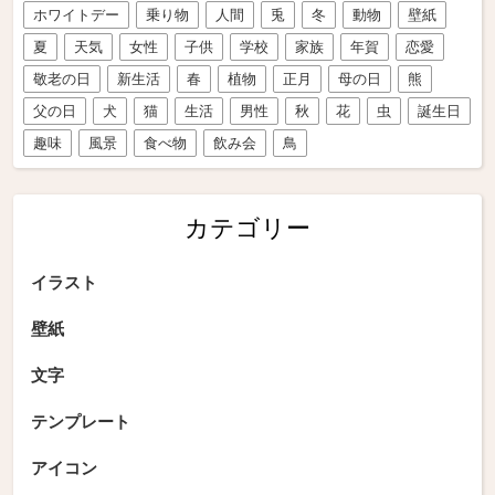
ホワイトデー
乗り物
人間
兎
冬
動物
壁紙
夏
天気
女性
子供
学校
家族
年賀
恋愛
敬老の日
新生活
春
植物
正月
母の日
熊
父の日
犬
猫
生活
男性
秋
花
虫
誕生日
趣味
風景
食べ物
飲み会
鳥
カテゴリー
イラスト
壁紙
文字
テンプレート
アイコン