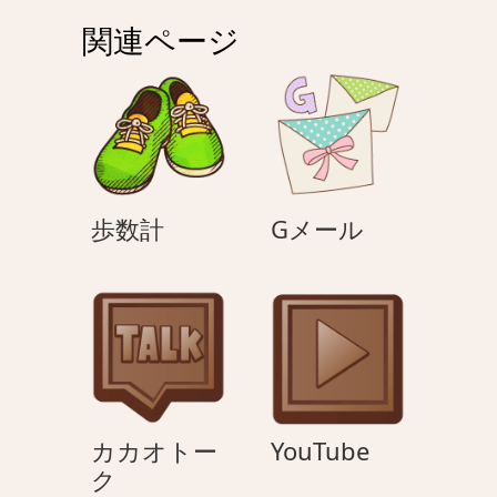
ゲ
関連ページ
ー
シ
ョ
ン
歩
G
歩数計
Gメール
数
メ
計
ー
ル
YouTube
カカオトー
YouTube
カ
ク