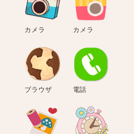
ン
カ
カ
カメラ
カメラ
メ
メ
ラ
ラ
ブ
電
ブラウザ
電話
ラ
話
ウ
ザ