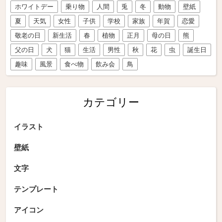
ホワイトデー
乗り物
人間
兎
冬
動物
壁紙
夏
天気
女性
子供
学校
家族
年賀
恋愛
敬老の日
新生活
春
植物
正月
母の日
熊
父の日
犬
猫
生活
男性
秋
花
虫
誕生日
趣味
風景
食べ物
飲み会
鳥
カテゴリー
イラスト
壁紙
文字
テンプレート
アイコン