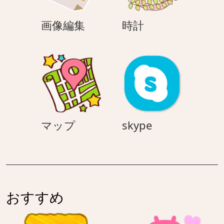
画
時
画像編集
時計
像
計
編
集
マ
skype
マップ
skype
ッ
プ
おすすめ