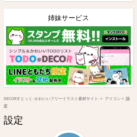
姉妹サービス
DECORすとっく -かわいいフリーイラスト素材サイト-
アイコン
設
定
設定