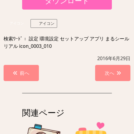
ダウンロード
アイコン
アイコン
検索ﾜｰﾄﾞ： 設定 環境設定 セットアップ アプリ まるシール
リアル icon_0003_010
2016年6月29日
投
前へ
次へ
稿
ナ
ビ
ゲ
関連ページ
ー
シ
ョ