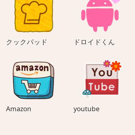
ク
ド
クックパッド
ドロイドくん
ッ
ロ
ク
イ
パ
ド
ッ
く
ド
ん
Amazon
youtube
Amazon
youtube