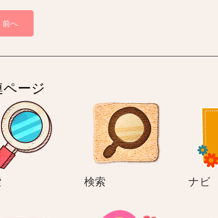
前へ
連ページ
検
検
索
検索
ナビ
索
索