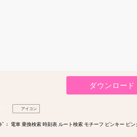
ダウンロード
コン
アイコン
ﾄﾞ： 電車 乗換検索 時刻表 ルート検索 モチーフ ピンキー ピンク ic