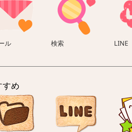
E
検
L
ール
検索
LINE
メ
索
ー
ル
すすめ