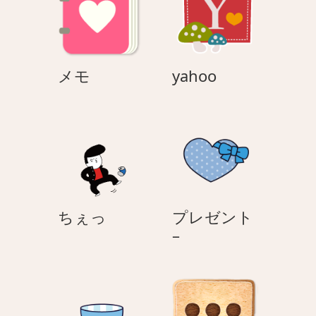
ョ
ン
メ
yahoo
メモ
yahoo
モ
ち
ちぇっ
プレゼント
ぇ
プ
–
っ
レ
ゼ
ン
ト