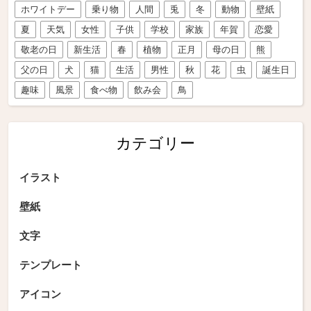
ホワイトデー
乗り物
人間
兎
冬
動物
壁紙
夏
天気
女性
子供
学校
家族
年賀
恋愛
敬老の日
新生活
春
植物
正月
母の日
熊
父の日
犬
猫
生活
男性
秋
花
虫
誕生日
趣味
風景
食べ物
飲み会
鳥
カテゴリー
イラスト
壁紙
文字
テンプレート
アイコン