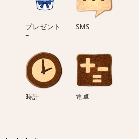
–
SMS
プレゼント
SMS
プ
–
レ
ゼ
ン
ト
–
時
電
時計
電卓
計
卓