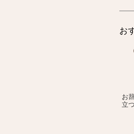
お
お辞
立