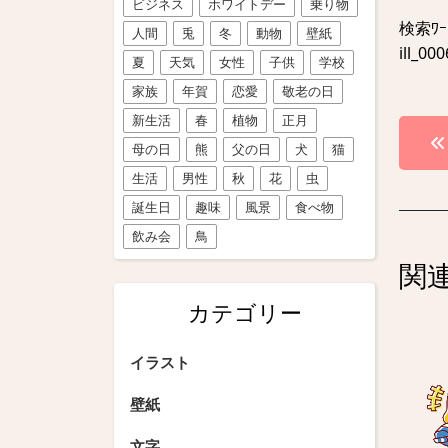
ビジネス
ホワイトデー
乗り物
検索ﾜ
人間
兎
冬
動物
壁紙
ill_00
夏
天気
女性
子供
学校
家族
年賀
恋愛
敬老の日
新生活
春
植物
正月
投
母の日
熊
父の日
犬
猫
稿
生活
男性
秋
花
虫
ナ
誕生日
趣味
風景
食べ物
ビ
飲み会
鳥
関
ゲ
カテゴリー
ー
シ
イラスト
ョ
壁紙
ン
文字