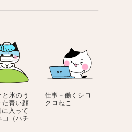
ッ
丸
ィ
ク
襟
ブ
ち
丸
ゃ
襟
ん
ち
の
ゃ
ネ
ん
ガ
の
テ
ネ
ィ
ガ
ブ
テ
ィ
クと氷のう
仕事 – 働くシロ
ブ
仕
けた青い顔
クロねこ
事
団に入って
–
ネコ（ハチ
マ
働
）