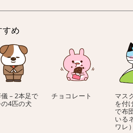
（線
画）
–
–
シ
すすめ
ン
プ
ル
さ
ん
チ
儀 – 2本足で
チョコレート
マス
お
ョ
つの4匹の犬
を付
辞
コ
で布
儀
レ
いる
–
ー
ワレ