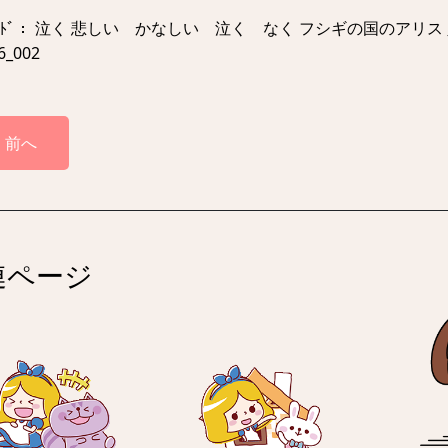
ｰﾄﾞ： 泣く 悲しい かなしい 泣く なく フシギの国のアリス
06_002
前へ
連ページ