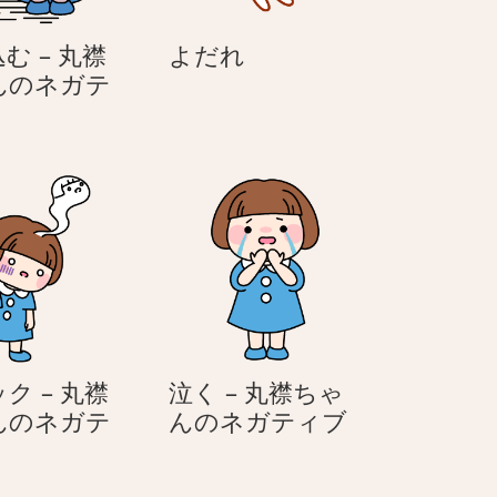
よ
む – 丸襟
よだれ
だ
んのネガテ
落
れ
ち
込
む
丸
襟
ち
ゃ
ん
ク – 丸襟
泣く – 丸襟ちゃ
の
泣
んのネガテ
んのネガティブ
ネ
シ
く
ガ
ョ
–
テ