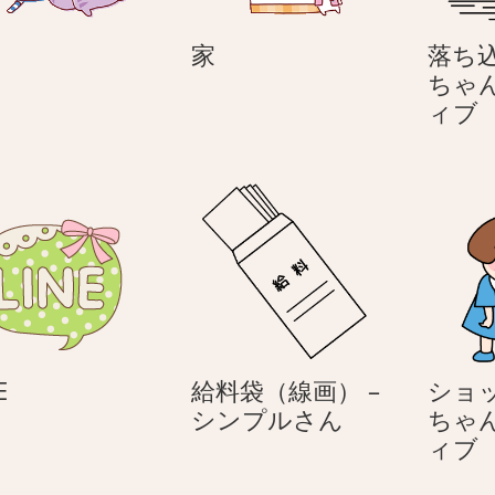
笑
家
う
家
落ち込
う
ちゃ
ィブ
–
LINE
E
給料袋（線画） –
ショッ
給
シンプルさん
ちゃ
料
ィブ
袋