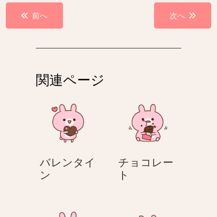
投
前へ
次へ
稿
ナ
ビ
ゲ
関連ページ
ー
シ
ョ
ン
バレンタイ
チョコレー
バ
チ
ン
ト
レ
ョ
ン
コ
タ
レ