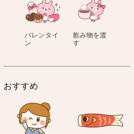
く
り
バレンタイ
飲み物を渡
バ
飲
ン
す
レ
み
ン
物
タ
を
イ
渡
ン
す
おすすめ