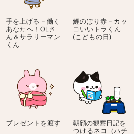
手を上げる – 働く
鯉のぼり赤 – カッ
あなたへ！OLさ
コいいトラくん
鯉
ん＆サラリーマン
(こどもの日)
手
の
くん
を
ぼ
上
り
げ
赤
る
–
–
カ
働
ッ
く
コ
あ
い
な
い
た
ト
プ
プレゼントを渡す
朝顔の観察日記を
へ！
ラ
レ
つけるネコ（ハチ