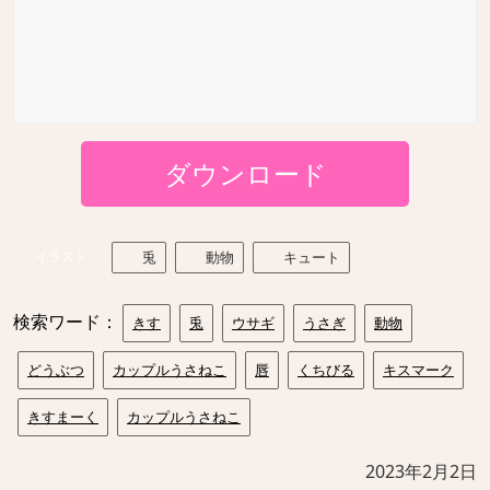
ダウンロード
イラスト
兎
動物
キュート
検索ワード：
きす
兎
ウサギ
うさぎ
動物
どうぶつ
カップルうさねこ
唇
くちびる
キスマーク
きすまーく
カップルうさねこ
2023年2月2日