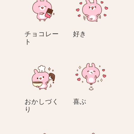
イ
ー
ン
ト
好
チョコレー
好き
チ
き
ト
ョ
コ
レ
ー
ト
喜
おかしづく
喜ぶ
お
ぶ
り
か
し
づ