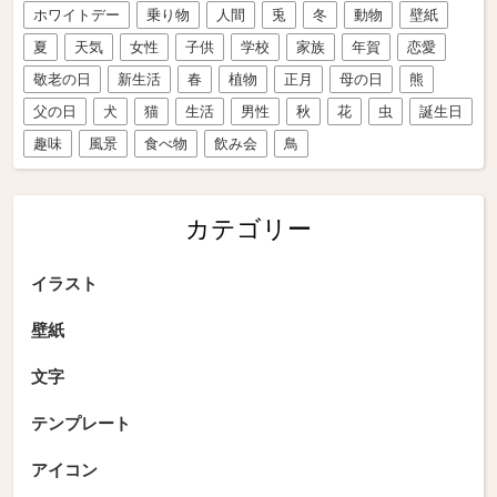
ホワイトデー
乗り物
人間
兎
冬
動物
壁紙
夏
天気
女性
子供
学校
家族
年賀
恋愛
敬老の日
新生活
春
植物
正月
母の日
熊
父の日
犬
猫
生活
男性
秋
花
虫
誕生日
趣味
風景
食べ物
飲み会
鳥
カテゴリー
イラスト
壁紙
文字
テンプレート
アイコン