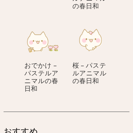
春
の春日和
–
パ
ス
テ
ル
ア
ニ
おでかけ –
桜 – パステ
マ
パステルア
ルアニマル
ル
桜
ニマルの春
の春日和
の
お
–
日和
春
で
パ
日
か
ス
和
け
テ
–
ル
パ
ア
おすすめ