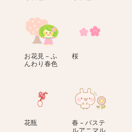
ュ
ュ
ー
ー
リ
リ
ッ
ッ
プ
プ
–
–
ふ
ふ
桜
お花見 – ふ
桜
ん
ん
お
んわり春色
わ
わ
花
り
り
見
春
春
–
色
色
ふ
ん
わ
り
花
花瓶
春 – パステ
春
瓶
ルアニマル
色