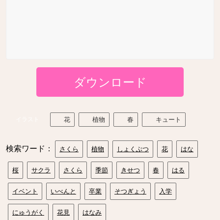
ダウンロード
イラスト
花
植物
春
キュート
検索ワード：
さくら
植物
しょくぶつ
花
はな
桜
サクラ
さくら
季節
きせつ
春
はる
イベント
いべんと
卒業
そつぎょう
入学
にゅうがく
花見
はなみ