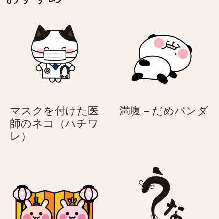
ス
ニ
テ
マ
ル
ル
ア
の
ニ
春
マ
日
ル
和
の
春
満
マスクを付けた医
満腹 – だめパンダ
日
腹
師のネコ（ハチワ
和
マ
–
レ）
ス
だ
ク
め
を
パ
付
ン
け
ダ
た