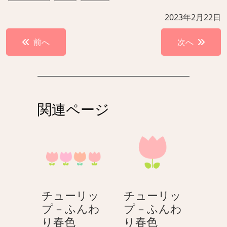
2023年2月22日
投
前へ
次へ
稿
ナ
ビ
ゲ
関連ページ
ー
シ
ョ
ン
チューリッ
チューリッ
プ – ふんわ
プ – ふんわ
チ
チ
り春色
り春色