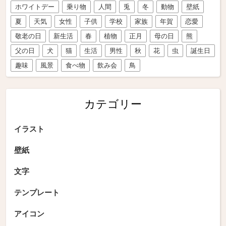
ホワイトデー
乗り物
人間
兎
冬
動物
壁紙
夏
天気
女性
子供
学校
家族
年賀
恋愛
敬老の日
新生活
春
植物
正月
母の日
熊
父の日
犬
猫
生活
男性
秋
花
虫
誕生日
趣味
風景
食べ物
飲み会
鳥
カテゴリー
イラスト
壁紙
文字
テンプレート
アイコン