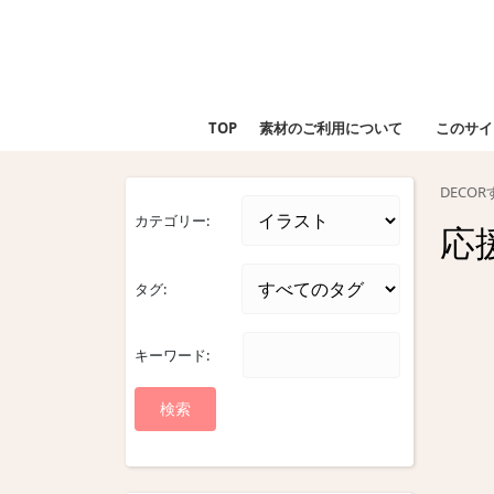
Skip
to
content
Skip
to
TOP
素材のご利用について
このサイ
content
DECO
カテゴリー:
応
タグ:
キーワード: