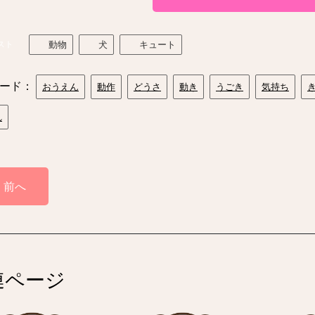
スト
動物
犬
キュート
ード：
おうえん
動作
どうさ
動き
うごき
気持ち
れ
前へ
連ページ