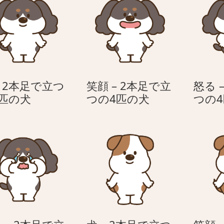
– 2本足で立つ
笑顔 – 2本足で立
怒る 
犬
笑
4匹の犬
つの4匹の犬
つの
–
顔
2
–
本
2
足
本
で
足
立
で
つ
立
の
つ
4
の