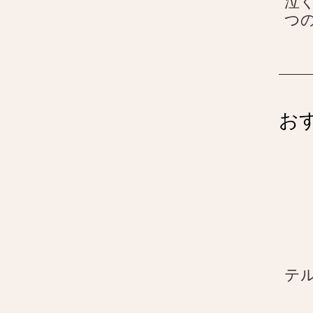
泣く
つ
お
テ