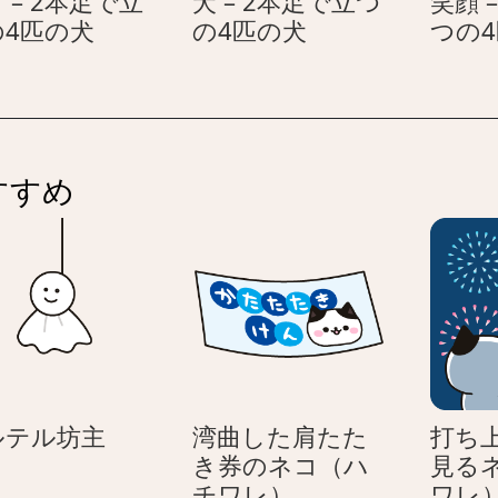
 – 2本足で立
犬 – 2本足で立つ
笑顔 
匹
4
泣
犬
の4匹の犬
の4匹の犬
つの
の
匹
く
–
犬
の
–
2
犬
2
本
本
足
足
で
すすめ
で
立
立
つ
つ
の
の
4
4
匹
匹
の
の
犬
犬
テ
ルテル坊主
湾曲した肩たた
打ち
ル
き券のネコ（ハ
見る
テ
湾
チワレ）
ワレ