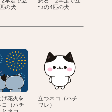
– 2本足で立
怒る – 2本足で立
4
4
笑
怒
4匹の犬
つの4匹の犬
匹
匹
顔
る
の
の
–
–
犬
犬
2
2
本
本
足
足
で
で
立
立
つ
つ
の
の
4
4
匹
匹
の
の
犬
犬
上げ花火を
立つネコ（ハチ
立
ネコ（ハチ
ワレ）
つ
）とネコ