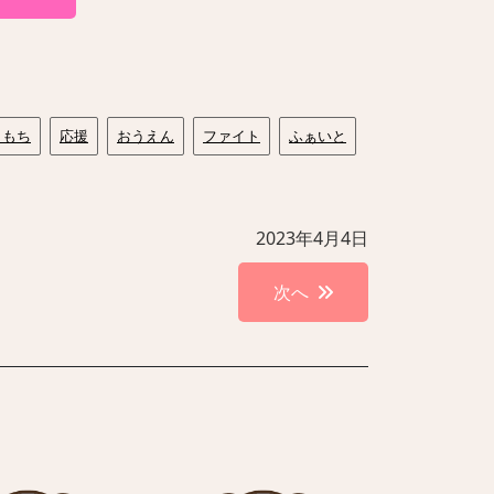
きもち
応援
おうえん
ファイト
ふぁいと
2023年4月4日
次へ