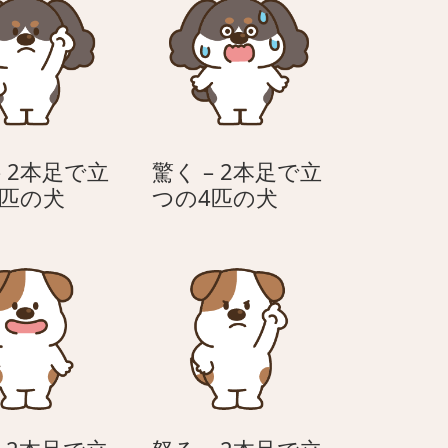
– 2本足で立
驚く – 2本足で立
怒
驚
4匹の犬
つの4匹の犬
る
く
–
–
2
2
本
本
足
足
で
で
立
立
つ
つ
の
の