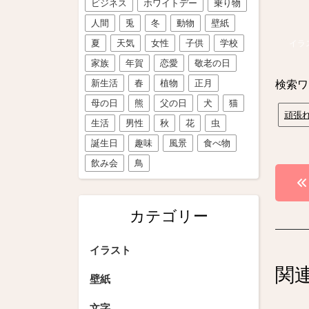
ビジネス
ホワイトデー
乗り物
人間
兎
冬
動物
壁紙
夏
天気
女性
子供
学校
イラ
家族
年賀
恋愛
敬老の日
新生活
春
植物
正月
検索ワ
母の日
熊
父の日
犬
猫
頑張
生活
男性
秋
花
虫
誕生日
趣味
風景
食べ物
飲み会
鳥
投
稿
カテゴリー
ナ
ビ
イラスト
関
ゲ
壁紙
ー
文字