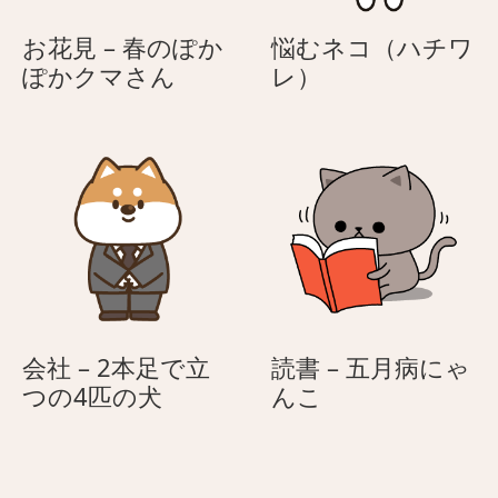
お花見 – 春のぽか
悩むネコ（ハチワ
お
悩
ぽかクマさん
レ）
花
む
見
ネ
–
コ
春
（ハ
の
チ
ぽ
ワ
か
レ）
ぽ
か
ク
会社 – 2本足で立
読書 – 五月病にゃ
マ
会
読
つの4匹の犬
んこ
さ
社
書
ん
–
–
2
五