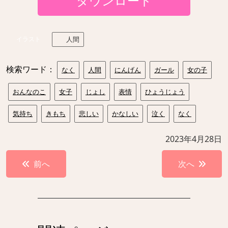
ダウンロード
イラスト
人間
検索ワード：
なく
人間
にんげん
ガール
女の子
おんなのこ
女子
じょし
表情
ひょうじょう
気持ち
きもち
悲しい
かなしい
泣く
なく
2023年4月28日
投
前へ
次へ
稿
ナ
ビ
ゲ