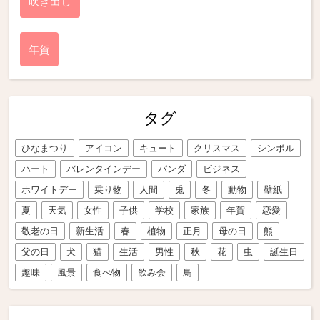
吹き出し
年賀
タグ
ひなまつり
アイコン
キュート
クリスマス
シンボル
ハート
バレンタインデー
パンダ
ビジネス
ホワイトデー
乗り物
人間
兎
冬
動物
壁紙
夏
天気
女性
子供
学校
家族
年賀
恋愛
敬老の日
新生活
春
植物
正月
母の日
熊
父の日
犬
猫
生活
男性
秋
花
虫
誕生日
趣味
風景
食べ物
飲み会
鳥