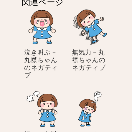
関連ページ
ー
シ
ョ
ン
泣き叫ぶ –
無気力 – 丸
丸襟ちゃん
襟ちゃんの
無
のネガティ
ネガティブ
泣
気
ブ
き
力
叫
–
ぶ
丸
–
襟
丸
ち
襟
ゃ
ち
ん