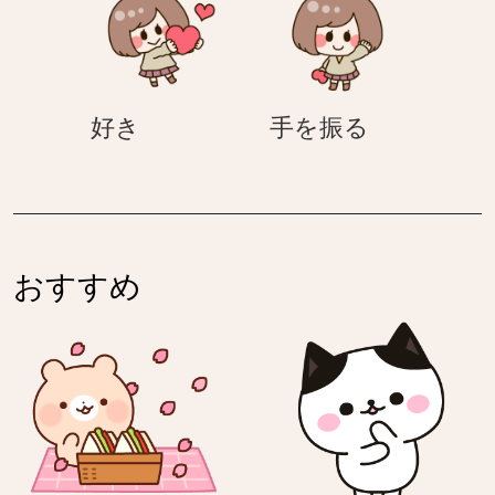
–
–
ブ
丸
シ
襟
ン
ち
プ
好
手
好き
手を振る
ゃ
ル
き
を
ん
さ
振
の
ん
る
ネ
ガ
テ
おすすめ
ィ
ブ