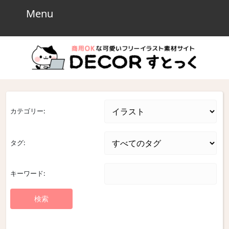
Skip
Menu
Menu
to
content
Skip
to
content
カテゴリー:
タグ:
キーワード: