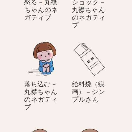
怒る – 丸襟
ショック –
ゃ
の
ちゃんのネ
丸襟ちゃん
ん
ネ
怒
ガティブ
のネガティ
の
ガ
る
シ
ブ
ネ
テ
–
ョ
ガ
ィ
丸
ッ
テ
ブ
襟
ク
ィ
ち
–
ブ
ゃ
丸
ん
襟
の
ち
落ち込む –
給料袋（線
ネ
ゃ
丸襟ちゃん
画） – シン
ガ
ん
給
のネガティ
プルさん
テ
の
落
料
ブ
ィ
ネ
ち
袋
ブ
ガ
込
（線
テ
む
画）
ィ