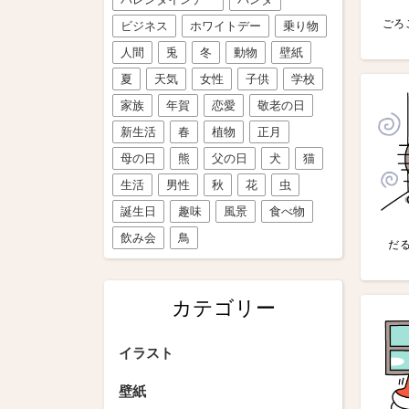
ごろ
ビジネス
ホワイトデー
乗り物
人間
兎
冬
動物
壁紙
夏
天気
女性
子供
学校
家族
年賀
恋愛
敬老の日
新生活
春
植物
正月
母の日
熊
父の日
犬
猫
生活
男性
秋
花
虫
誕生日
趣味
風景
食べ物
飲み会
鳥
だる
カテゴリー
イラスト
壁紙