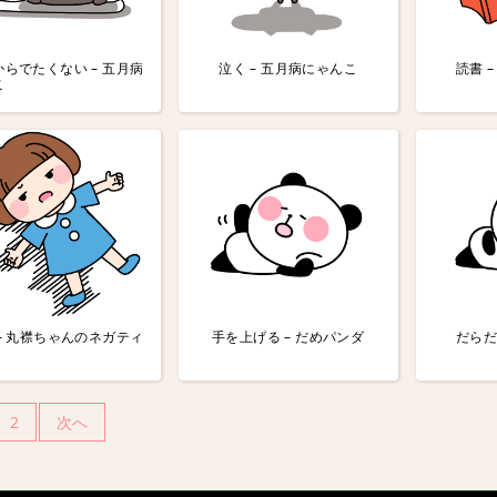
らでたくない – 五月病
泣く – 五月病にゃんこ
読書 
こ
– 丸襟ちゃんのネガティ
手を上げる – だめパンダ
だらだ
2
次へ