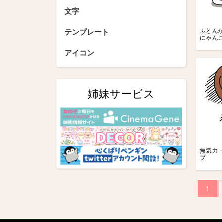
文字
ふとんか
テンプレート
にゃん
アイコン
姉妹サービス
無気力 
ブ
投
1
稿
の