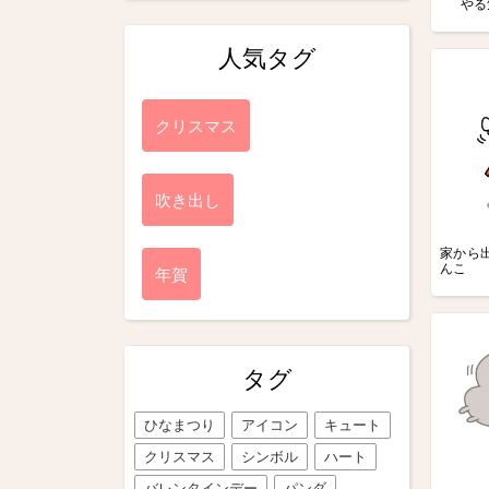
やる
人気タグ
クリスマス
吹き出し
家から出
んこ
年賀
タグ
ひなまつり
アイコン
キュート
クリスマス
シンボル
ハート
バレンタインデー
パンダ