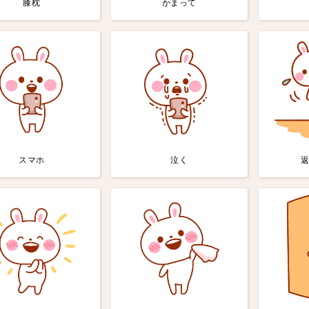
膝枕
かまって
スマホ
泣く