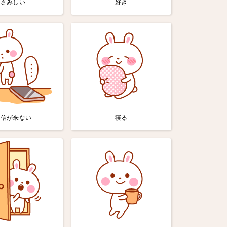
さみしい
好き
返信が来ない
寝る