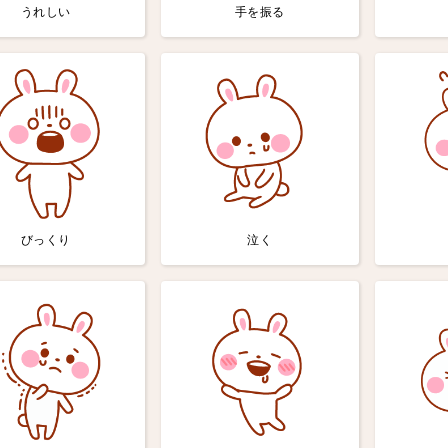
うれしい
手を振る
びっくり
泣く