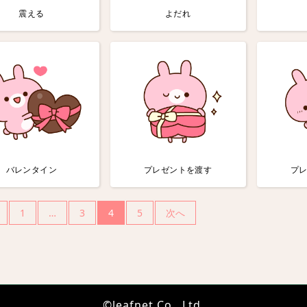
震える
よだれ
バレンタイン
プレゼントを渡す
プ
1
…
3
4
5
次へ
©leafnet Co., Ltd.