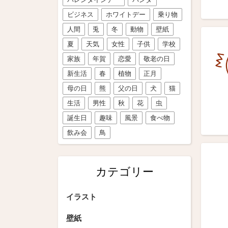
ビジネス
ホワイトデー
乗り物
人間
兎
冬
動物
壁紙
夏
天気
女性
子供
学校
家族
年賀
恋愛
敬老の日
新生活
春
植物
正月
母の日
熊
父の日
犬
猫
生活
男性
秋
花
虫
誕生日
趣味
風景
食べ物
飲み会
鳥
カテゴリー
イラスト
壁紙