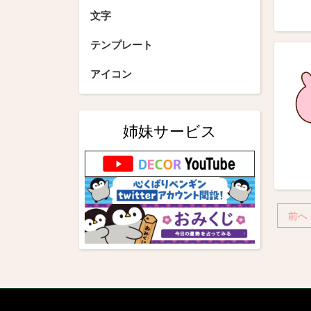
文字
テンプレート
アイコン
姉妹サービス
投
前へ
稿
の
ペ