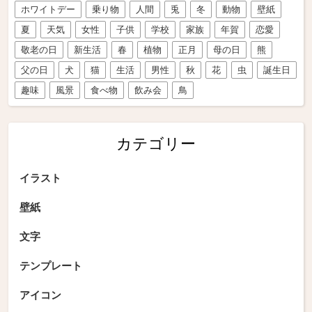
ホワイトデー
乗り物
人間
兎
冬
動物
壁紙
夏
天気
女性
子供
学校
家族
年賀
恋愛
敬老の日
新生活
春
植物
正月
母の日
熊
父の日
犬
猫
生活
男性
秋
花
虫
誕生日
趣味
風景
食べ物
飲み会
鳥
カテゴリー
イラスト
壁紙
文字
テンプレート
アイコン