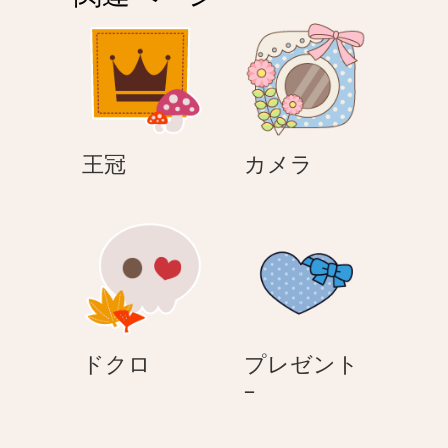
シ
ョ
ン
王
カ
王冠
カメラ
冠
メ
ラ
ド
ドクロ
プレゼント
ク
プ
–
ロ
レ
ゼ