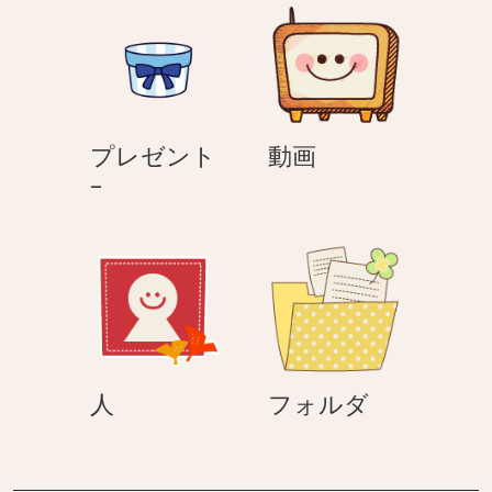
ン
ト
–
動
プレゼント
動画
プ
画
–
レ
ゼ
ン
ト
–
人
フ
人
フォルダ
ォ
ル
ダ