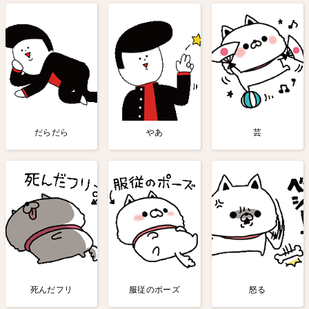
だらだら
やあ
芸
死んだフリ
服従のポーズ
怒る