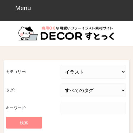
Skip
Menu
Menu
to
content
Skip
to
content
カテゴリー:
タグ:
キーワード: