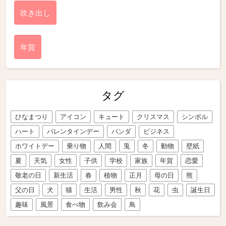
吹き出し
年賀
タグ
ひなまつり
アイコン
キュート
クリスマス
シンボル
ハート
バレンタインデー
パンダ
ビジネス
ホワイトデー
乗り物
人間
兎
冬
動物
壁紙
夏
天気
女性
子供
学校
家族
年賀
恋愛
敬老の日
新生活
春
植物
正月
母の日
熊
父の日
犬
猫
生活
男性
秋
花
虫
誕生日
趣味
風景
食べ物
飲み会
鳥