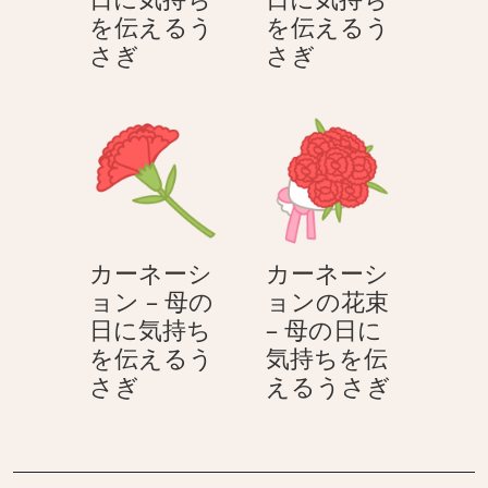
持
気
を伝えるう
を伝えるう
ち
持
カ
カ
さぎ
さぎ
を
ち
ー
ー
伝
を
ネ
ネ
え
伝
ー
ー
る
え
シ
シ
う
る
ョ
ョ
さ
う
ン
ン
ぎ
さ
–
–
ぎ
カーネーシ
カーネーシ
母
母
ョン – 母の
ョンの花束
の
の
日に気持ち
– 母の日に
日
日
を伝えるう
気持ちを伝
に
に
カ
カ
さぎ
えるうさぎ
気
気
ー
ー
持
持
ネ
ネ
ち
ち
ー
ー
を
を