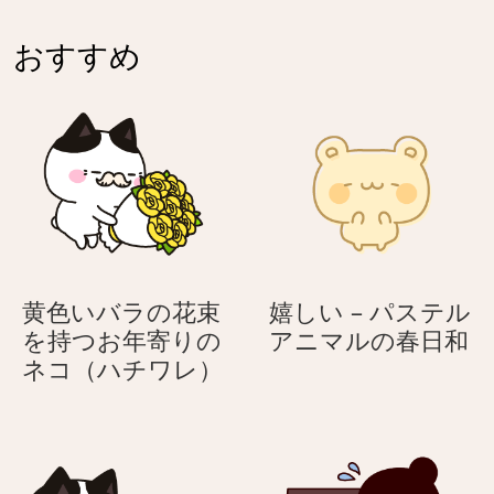
シ
シ
伝
伝
ョ
ョ
え
え
おすすめ
ン
ン
る
る
–
の
う
う
母
花
さ
さ
の
束
ぎ
ぎ
日
–
に
母
気
の
持
日
ち
に
黄色いバラの花束
嬉しい – パステル
を
気
嬉
を持つお年寄りの
アニマルの春日和
伝
持
黄
し
ネコ（ハチワレ）
え
ち
色
い
る
を
い
–
う
伝
バ
パ
さ
え
ラ
ス