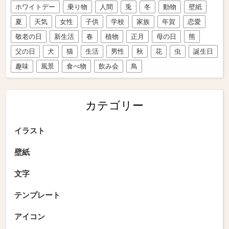
ホワイトデー
乗り物
人間
兎
冬
動物
壁紙
夏
天気
女性
子供
学校
家族
年賀
恋愛
敬老の日
新生活
春
植物
正月
母の日
熊
父の日
犬
猫
生活
男性
秋
花
虫
誕生日
趣味
風景
食べ物
飲み会
鳥
カテゴリー
イラスト
壁紙
文字
テンプレート
アイコン