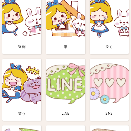
遅刻
家
泣く
笑う
LINE
SNS