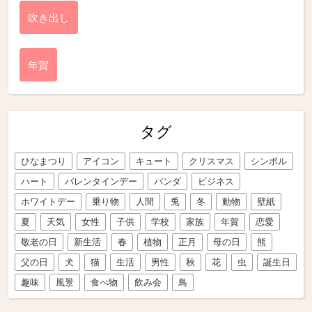
吹き出し
年賀
タグ
ひなまつり
アイコン
キュート
クリスマス
シンボル
ハート
バレンタインデー
パンダ
ビジネス
ホワイトデー
乗り物
人間
兎
冬
動物
壁紙
夏
天気
女性
子供
学校
家族
年賀
恋愛
敬老の日
新生活
春
植物
正月
母の日
熊
父の日
犬
猫
生活
男性
秋
花
虫
誕生日
趣味
風景
食べ物
飲み会
鳥