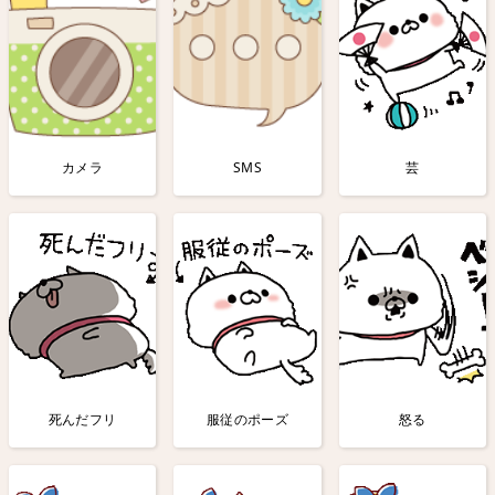
カメラ
SMS
芸
死んだフリ
服従のポーズ
怒る