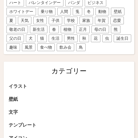
ハート
バレンタインデー
パンダ
ビジネス
ホワイトデー
乗り物
人間
兎
冬
動物
壁紙
夏
天気
女性
子供
学校
家族
年賀
恋愛
敬老の日
新生活
春
植物
正月
母の日
熊
父の日
犬
猫
生活
男性
秋
花
虫
誕生日
趣味
風景
食べ物
飲み会
鳥
カテゴリー
イラスト
壁紙
文字
テンプレート
アイコン