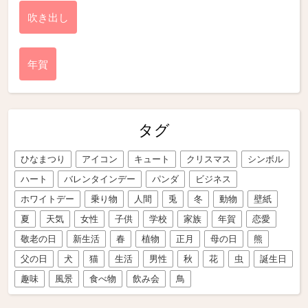
吹き出し
年賀
タグ
ひなまつり
アイコン
キュート
クリスマス
シンボル
ハート
バレンタインデー
パンダ
ビジネス
ホワイトデー
乗り物
人間
兎
冬
動物
壁紙
夏
天気
女性
子供
学校
家族
年賀
恋愛
敬老の日
新生活
春
植物
正月
母の日
熊
父の日
犬
猫
生活
男性
秋
花
虫
誕生日
趣味
風景
食べ物
飲み会
鳥