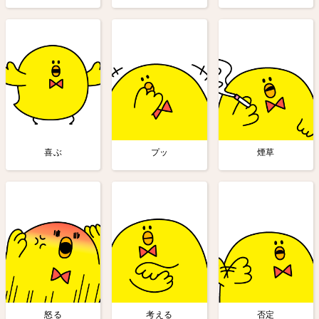
喜ぶ
プッ
煙草
怒る
考える
否定