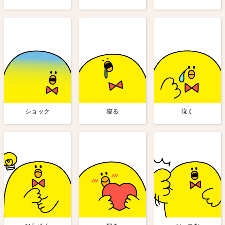
ショック
寝る
泣く