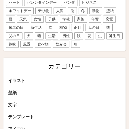
ハート
バレンタインデー
パンダ
ビジネス
ホワイトデー
乗り物
人間
兎
冬
動物
壁紙
夏
天気
女性
子供
学校
家族
年賀
恋愛
敬老の日
新生活
春
植物
正月
母の日
熊
父の日
犬
猫
生活
男性
秋
花
虫
誕生日
趣味
風景
食べ物
飲み会
鳥
カテゴリー
イラスト
壁紙
文字
テンプレート
アイコン