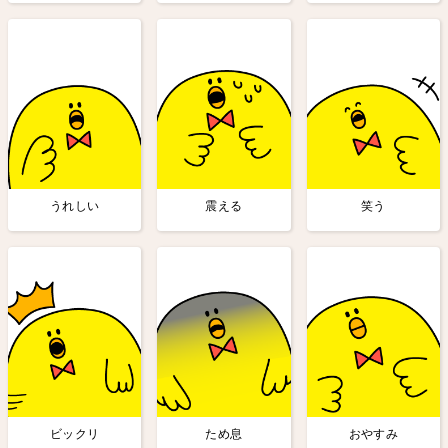
うれしい
震える
笑う
ビックリ
ため息
おやすみ