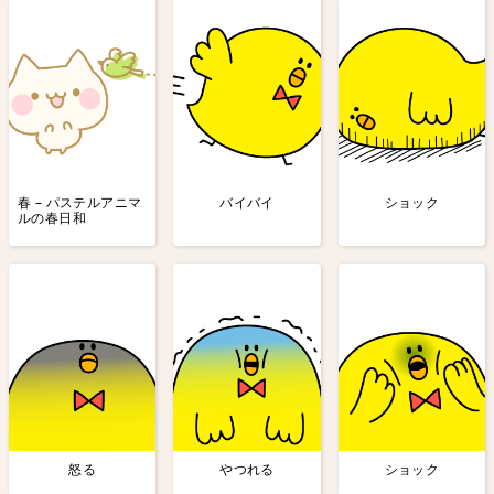
春 – パステルアニマ
バイバイ
ショック
ルの春日和
怒る
やつれる
ショック